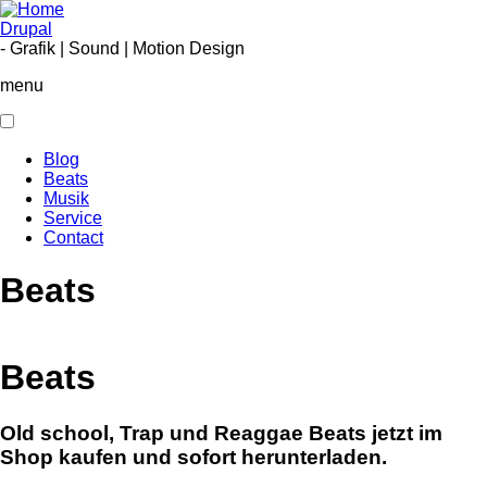
Skip
to
Drupal
main
- Grafik | Sound | Motion Design
content
menu
Blog
Beats
Main
Musik
navigation
Service
Contact
Beats
Beats
Old school, Trap und Reaggae Beats jetzt im
Shop kaufen und sofort herunterladen.